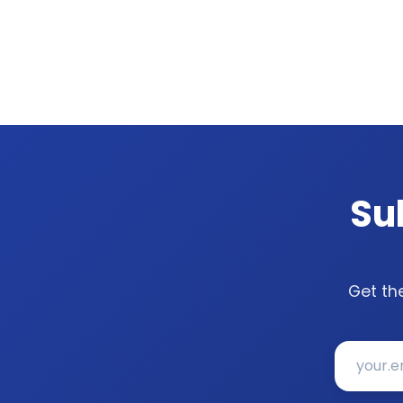
Su
Get th