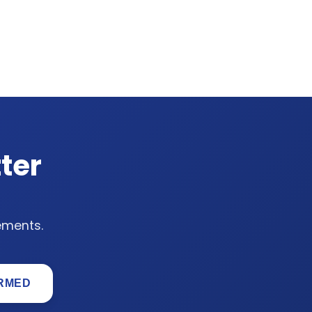
ter
ements.
ORMED